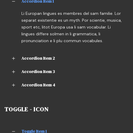
Accordion Item 1
Li Europan lingues es membres del sam familie. Lor
separat existentie es un myth. Por scientie, musica,
sport etc, litot Europa usa li sam vocabular. Li
lingues differe solmen in li grammatica, li
pronunciation e li plu commun vocabules.
Accordion Item 2
Accordion Item 3
Accordion Item 4
TOGGLE - ICON
Toggle Item 1